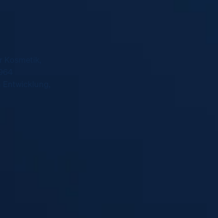
ür Kosmetik,
1964
 Entwicklung,